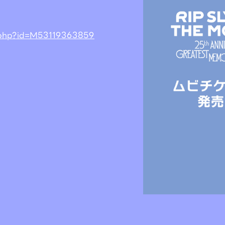
n.php?id=M53119363859