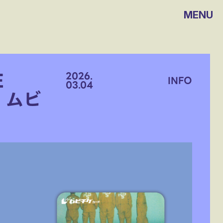
MENU
E
2026.
INFO
03.04
-」ムビ