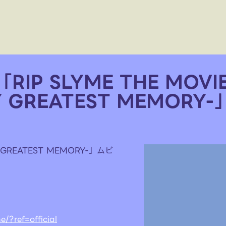
IP SLYME THE MOVI
RY GREATEST MEMORY
RY GREATEST MEMORY-」ムビ
e/?ref=official