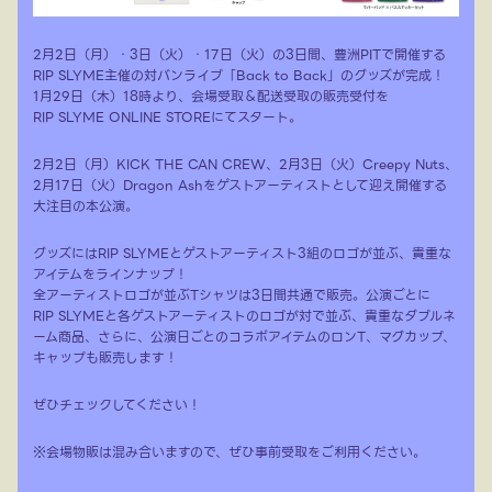
2月2日（月）・3日（火）・17日（火）の3日間、豊洲PITで開催する
RIP SLYME主催の対バンライブ「Back to Back」のグッズが完成！
1月29日（木）18時より、会場受取＆配送受取の販売受付を
RIP SLYME ONLINE STOREにてスタート。
2月2日（月）KICK THE CAN CREW、2月3日（火）Creepy Nuts、
2月17日（火）Dragon Ashをゲストアーティストとして迎え開催する
大注目の本公演。
グッズにはRIP SLYMEとゲストアーティスト3組のロゴが並ぶ、貴重な
アイテムをラインナップ！
全アーティストロゴが並ぶTシャツは3日間共通で販売。公演ごとに
RIP SLYMEと各ゲストアーティストのロゴが対で並ぶ、貴重なダブルネ
ーム商品、さらに、公演日ごとのコラボアイテムのロンT、マグカップ、
キャップも販売します！
ぜひチェックしてください！
※会場物販は混み合いますので、ぜひ事前受取をご利用ください。