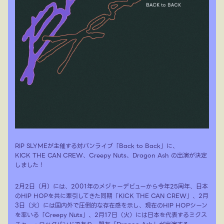
RIP SLYMEが主催する対バンライブ「Back to Back」に、
KICK THE CAN CREW、Creepy Nuts、Dragon Ash の出演が決定
しました！
2月2日（月）には、2001年のメジャーデビューから今年25周年、日本
のHIP HOPを共に牽引してきた同期「KICK THE CAN CREW」、2月
3日（火）には国内外で圧倒的な存在感を示し、現在のHIP HOPシーン
を率いる「Creepy Nuts」、2月17日（火）には日本を代表するミクス