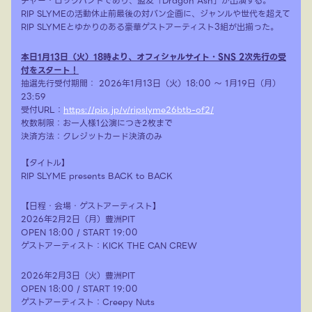
チャー・ロックバンドであり、盟友「Dragon Ash」が出演する。
RIP SLYMEの活動休止前最後の対バン企画に、ジャンルや世代を超えて
RIP SLYMEとゆかりのある豪華ゲストアーティスト3組が出揃った。
本日1月13日（火）18時より、オフィシャルサイト・SNS 2次先行の受
付をスタート！
抽選先行受付期間： 2026年1月13日（火）18:00 ～ 1月19日（月）
23:59
受付URL：
https://pia.jp/v/ripslyme26btb-of2/
枚数制限：お一人様1公演につき2枚まで
決済方法：クレジットカード決済のみ
【タイトル】
RIP SLYME presents BACK to BACK
【日程・会場・ゲストアーティスト】
2026年2月2日（月）豊洲PIT
OPEN 18:00 / START 19:00
ゲストアーティスト：KICK THE CAN CREW
2026年2月3日（火）豊洲PIT
OPEN 18:00 / START 19:00
ゲストアーティスト：Creepy Nuts