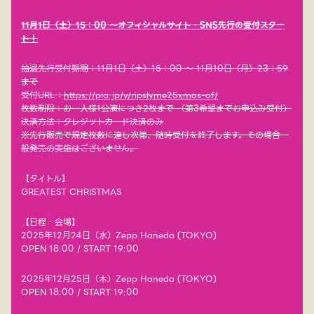
11月1日（土）15：00 ～オフィシャルサイト・SNS先行の受付スター
ト！
抽選先行受付期間：11月1日（土）15：00 ～ 11月10日（月）23：59
まで
受付URL：
https://pia.jp/v/ripslyme25xmas-of/
枚数制限：お一人様1公演につき2枚まで （第3希望までお申込み受付）
決済方法：クレジットカード決済のみ
※先行販売で規定枚数に達し次第、随時受付を終了します。その場合一
般発売の実施はございません。
【タイトル】
GREATEST CHRISTMAS
【日程・会場】
2025年12月24日（水）Zepp Haneda (TOKYO)
OPEN 18:00 / START 19:00
2025年12月25日（木）Zepp Haneda (TOKYO)
OPEN 18:00 / START 19:00