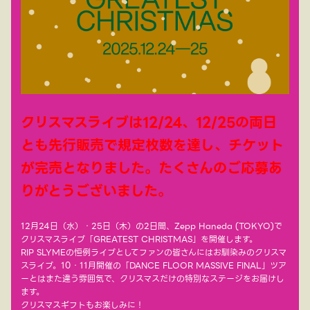
クリスマスライブは12/24、12/25の両日
とも先行販売で規定枚数を達し、チケット
が完売となりました。たくさんのご応募あ
りがとうございました。
12月24日（水）・25日（木）の2日間、Zepp Haneda (TOKYO)で
クリスマスライブ「GREATEST CHRISTMAS」を開催します。
RIP SLYMEの恒例ライブとしてファンの皆さんにはお馴染みのクリスマ
スライブ。10・11月開催の「DANCE FLOOR MASSIVE FINAL」ツア
ーとはまた違う雰囲気で、クリスマスだけの特別なステージをお届けし
ます。
クリスマスギフトもお楽しみに！